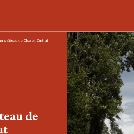
au château de Chareil-Cintrat
teau de
at