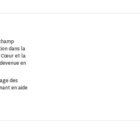
 champ
ion dans la
u Cœur et la
 devenue en
gage des
enant en aide