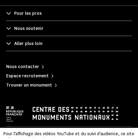
Pour les pros
Nous soutenir
Aller plus loin
Nous contacter
Espace recrutement
Trouver un monument
Pour l’affichage des vidéos YouTube et du suivi d'audience, ce site
Politique de confidentialité
|